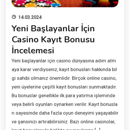
14.03.2024
Yeni Başlayanlar İçin
Casino Kayıt Bonusu
İncelemesi
Yeni başlayanlar için casino dünyasına adım atm
aya karar verdiyseniz, kayıt bonusları hakkında bil
gi sahibi olmanız önemlidir. Birçok online casino,
yeni üyelerine çeşitli kayıt bonusları sunmaktadır.
Bu bonuslar genellikle ilk para yatırma işleminde
veya belirli oyunları oynarken verilir. Kayıt bonusla
rı sayesinde daha fazla oyun deneyimi yaşayabilir
ve şansınızı artırabilirsiniz. Bazı online casinolar,