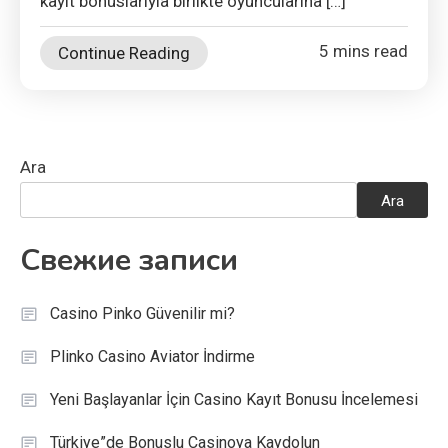
kayıt bonuslarıyla birlikte oyuncularına […]
5 mins read
Continue Reading
Ara
Ara
Свежие записи
Casino Pinko Güvenilir mi?
Plinko Casino Aviator İndirme
Yeni Başlayanlar İçin Casino Kayıt Bonusu İncelemesi
Türkiye”de Bonuslu Casinoya Kaydolun