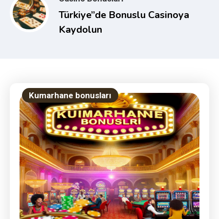
Türkiye”de Bonuslu Casinoya
Kaydolun
Kumarhane bonusları