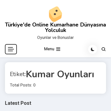
Skip
to
content
Türkiye'de Online Kumarhane Dünyasına
Yolculuk
Oyunlar ve Bonuslar
Menu
Kumar Oyunları
Etiket:
Total Posts: 0
Latest Post