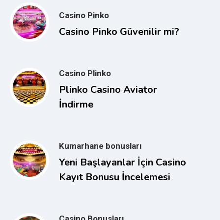
Casino Pinko
Casino Pinko Güvenilir mi?
Casino Plinko
Plinko Casino Aviator
İndirme
Kumarhane bonusları
Yeni Başlayanlar İçin Casino
Kayıt Bonusu İncelemesi
Casino Bonusları