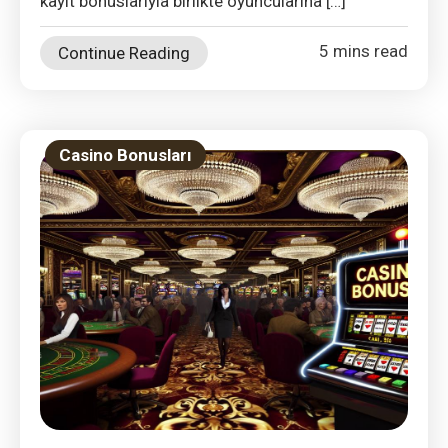
kayıt bonuslarıyla birlikte oyuncularına […]
5 mins read
Continue Reading
Casino Bonusları