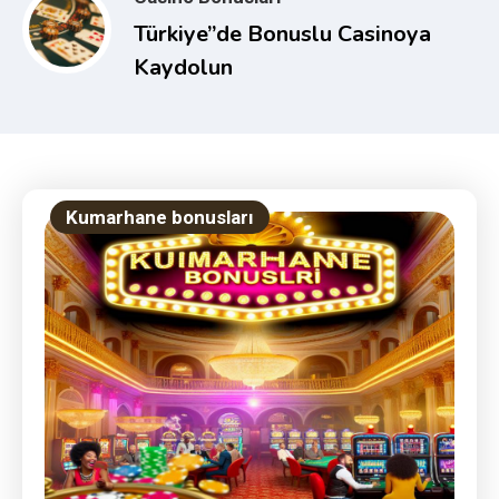
Türkiye”de Bonuslu Casinoya
Kaydolun
Kumarhane bonusları