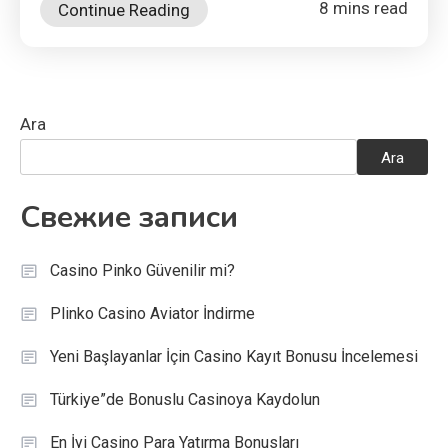
8 mins read
Continue Reading
Ara
Ara
Свежие записи
Casino Pinko Güvenilir mi?
Plinko Casino Aviator İndirme
Yeni Başlayanlar İçin Casino Kayıt Bonusu İncelemesi
Türkiye”de Bonuslu Casinoya Kaydolun
En İyi Casino Para Yatırma Bonusları